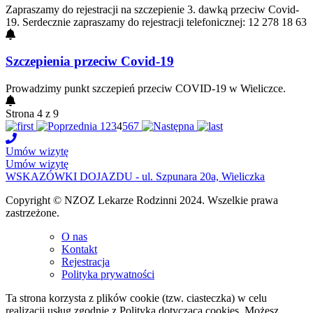
Zapraszamy do rejestracji na szczepienie 3. dawką przeciw Covid-
19. Serdecznie zapraszamy do rejestracji telefonicznej: 12 278 18 63
Szczepienia przeciw Covid-19
Prowadzimy punkt szczepień przeciw COVID-19 w Wieliczce.
Strona 4 z 9
1
2
3
4
5
6
7
Umów wizytę
Umów wizytę
WSKAZÓWKI DOJAZDU - ul. Szpunara 20a, Wieliczka
Copyright © NZOZ Lekarze Rodzinni 2024. Wszelkie prawa
zastrzeżone.
O nas
Kontakt
Rejestracja
Polityka prywatności
Ta strona korzysta z plików cookie (tzw. ciasteczka) w celu
realizacji usług zgodnie z Polityką dotyczącą cookies. Możesz