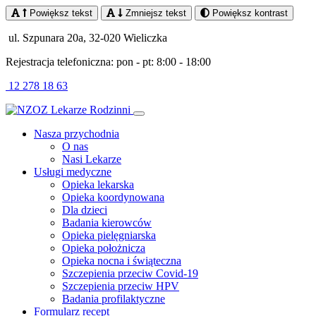
Powiększ tekst
Zmniejsz tekst
Powiększ kontrast
ul. Szpunara 20a, 32-020 Wieliczka
Rejestracja telefoniczna: pon - pt: 8:00 - 18:00
12 278 18 63
Nasza przychodnia
O nas
Nasi Lekarze
Usługi medyczne
Opieka lekarska
Opieka koordynowana
Dla dzieci
Badania kierowców
Opieka pielęgniarska
Opieka położnicza
Opieka nocna i świąteczna
Szczepienia przeciw Covid-19
Szczepienia przeciw HPV
Badania profilaktyczne
Formularz recept