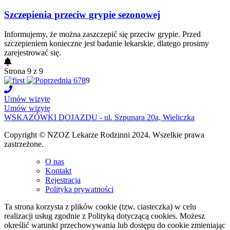
Szczepienia przeciw grypie sezonowej
Informujemy, że można zaszczepić się przeciw grypie. Przed
szczepieniem konieczne jest badanie lekarskie, dlatego prosimy
zarejestrować się.
Strona 9 z 9
6
7
8
9
Umów wizytę
Umów wizytę
WSKAZÓWKI DOJAZDU - ul. Szpunara 20a, Wieliczka
Copyright © NZOZ Lekarze Rodzinni 2024. Wszelkie prawa
zastrzeżone.
O nas
Kontakt
Rejestracja
Polityka prywatności
Ta strona korzysta z plików cookie (tzw. ciasteczka) w celu
realizacji usług zgodnie z Polityką dotyczącą cookies. Możesz
określić warunki przechowywania lub dostępu do cookie zmieniając