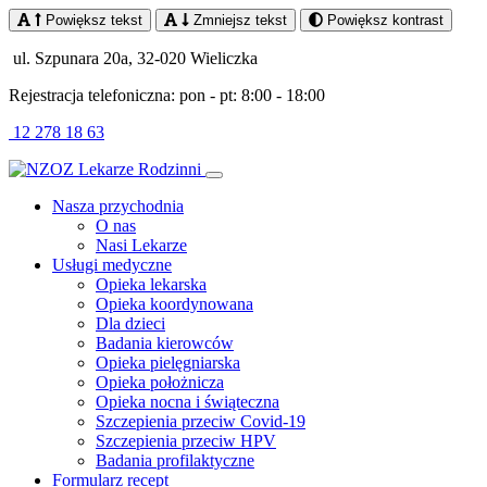
Powiększ tekst
Zmniejsz tekst
Powiększ kontrast
ul. Szpunara 20a, 32-020 Wieliczka
Rejestracja telefoniczna: pon - pt: 8:00 - 18:00
12 278 18 63
Nasza przychodnia
O nas
Nasi Lekarze
Usługi medyczne
Opieka lekarska
Opieka koordynowana
Dla dzieci
Badania kierowców
Opieka pielęgniarska
Opieka położnicza
Opieka nocna i świąteczna
Szczepienia przeciw Covid-19
Szczepienia przeciw HPV
Badania profilaktyczne
Formularz recept