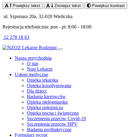
Powiększ tekst
Zmniejsz tekst
Powiększ kontrast
ul. Szpunara 20a, 32-020 Wieliczka
Rejestracja telefoniczna: pon - pt: 8:00 - 18:00
12 278 18 63
Nasza przychodnia
O nas
Nasi Lekarze
Usługi medyczne
Opieka lekarska
Opieka koordynowana
Dla dzieci
Badania kierowców
Opieka pielęgniarska
Opieka położnicza
Opieka nocna i świąteczna
Szczepienia przeciw Covid-19
Szczepienia przeciw HPV
Badania profilaktyczne
Formularz recept