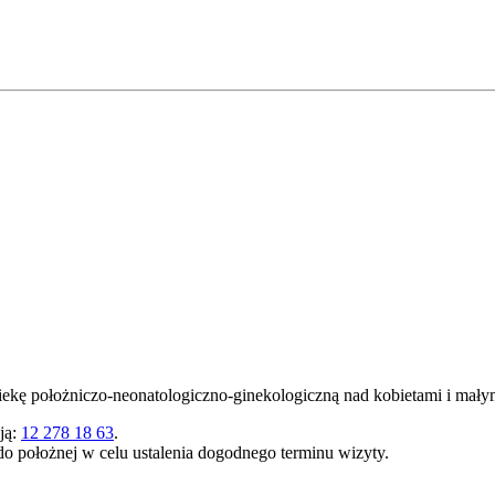
kę położniczo-neonatologiczno-ginekologiczną nad kobietami i małym
ją:
12 278 18 63
.
do położnej w celu ustalenia dogodnego terminu wizyty.