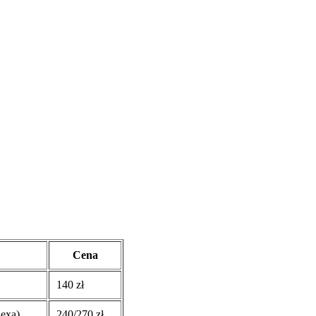
Cena
140 zł
hexa)
240/270 zł