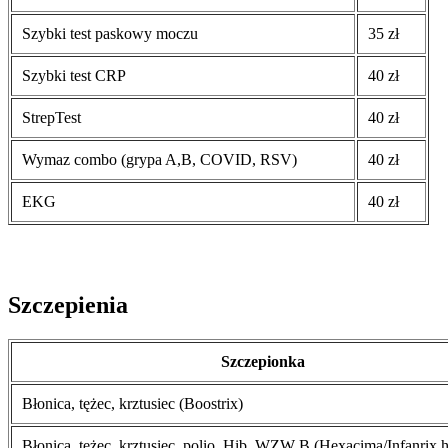
Szybki test paskowy moczu
35 zł
Szybki test CRP
40 zł
StrepTest
40 zł
Wymaz combo (grypa A,B, COVID, RSV)
40 zł
EKG
40 zł
Szczepienia
Szczepionka
Błonica, tężec, krztusiec (Boostrix)
Błonica, tężec, krztusiec, polio, Hib, WZW B (Hexacima/Infanrix 