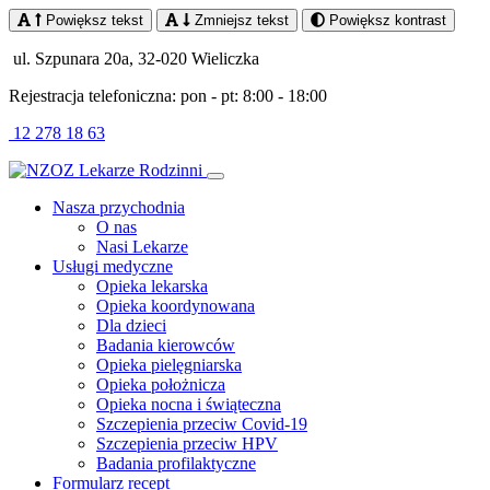
Powiększ tekst
Zmniejsz tekst
Powiększ kontrast
ul. Szpunara 20a, 32-020 Wieliczka
Rejestracja telefoniczna: pon - pt: 8:00 - 18:00
12 278 18 63
Nasza przychodnia
O nas
Nasi Lekarze
Usługi medyczne
Opieka lekarska
Opieka koordynowana
Dla dzieci
Badania kierowców
Opieka pielęgniarska
Opieka położnicza
Opieka nocna i świąteczna
Szczepienia przeciw Covid-19
Szczepienia przeciw HPV
Badania profilaktyczne
Formularz recept