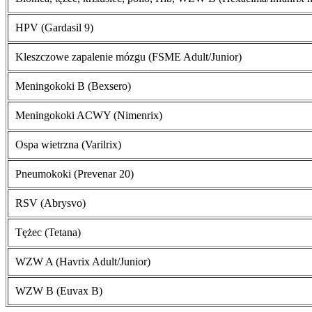
HPV (Gardasil 9)
Kleszczowe zapalenie mózgu (FSME Adult/Junior)
Meningokoki B (Bexsero)
Meningokoki ACWY (Nimenrix)
Ospa wietrzna (Varilrix)
Pneumokoki (Prevenar 20)
RSV (Abrysvo)
Tężec (Tetana)
WZW A (Havrix Adult/Junior)
WZW B (Euvax B)