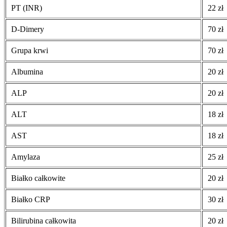
PT (INR)
22 zł
D-Dimery
70 zł
Grupa krwi
70 zł
Albumina
20 zł
ALP
20 zł
ALT
18 zł
AST
18 zł
Amylaza
25 zł
Białko całkowite
20 zł
Białko CRP
30 zł
Bilirubina całkowita
20 zł