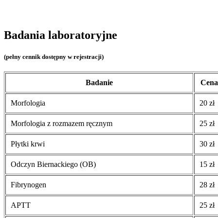
Badania laboratoryjne
(pełny cennik dostępny w rejestracji)
Badanie
Cena
Morfologia
20 zł
Morfologia z rozmazem ręcznym
25 zł
Płytki krwi
30 zł
Odczyn Biernackiego (OB)
15 zł
Fibrynogen
28 zł
APTT
25 zł